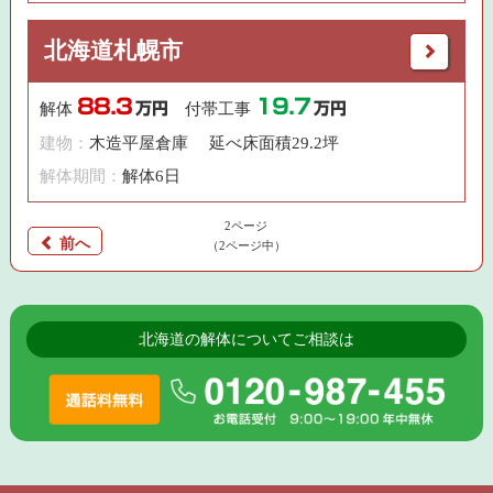
北海道札幌市
88.3
19.7
解体
万円
付帯工事
万円
建物：
木造平屋倉庫 延べ床面積29.2坪
解体期間：
解体6日
2ページ
前へ
（2ページ中）
北海道の解体についてご相談は