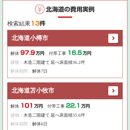
北海道の費用実例
検索結果
13
件
北海道小樽市
97.9
16.5
解体
万円
付帯工事
万円
建物：
木造二階建て 延べ床面積36.2坪
解体期間：
解体7日
北海道苫小牧市
101
22.1
解体
万円
付帯工事
万円
建物：
木造二階建て 延べ床面積35.6坪
解体期間：
解体6日