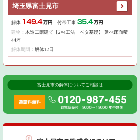
埼玉県富士見市
149.4
35.4
解体
万円
付帯工事
万円
建物：
木造二階建て【2×4工法 ベタ基礎】 延べ床面積
44坪
解体期間：
解体12日
富士見市の解体についてご相談は