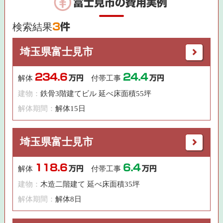
富士見市の費用実例
検索結果
3
件
埼玉県富士見市
234.6
24.4
解体
万円
付帯工事
万円
建物：
鉄骨3階建てビル 延べ床面積55坪
解体期間：
解体15日
埼玉県富士見市
118.6
6.4
解体
万円
付帯工事
万円
建物：
木造二階建て 延べ床面積35坪
解体期間：
解体8日