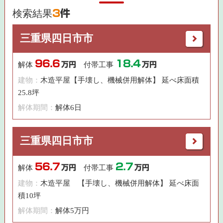
検索結果
3
件
三重県四日市市
96.6
18.4
解体
万円
付帯工事
万円
建物：
木造平屋【手壊し、機械併用解体】 延べ床面積
25.8坪
解体期間：
解体6日
三重県四日市市
56.7
2.7
解体
万円
付帯工事
万円
建物：
木造平屋 【手壊し、機械併用解体】 延べ床面
積10坪
解体期間：
解体5万円