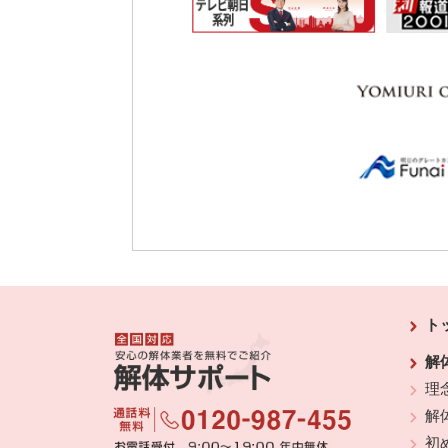
ト
解
理
解
初