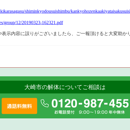
oshikikarasagasu/shiminkyodousuishimbu/kankyohozenkaakiyataisakusuis
files/group/12/20190323-162321.pdf
切れや表示内容に誤りがございましたら、ご一報頂けると大変助か
大崎市の解体についてご相談は