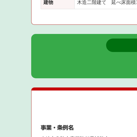
建物
木造二階建て 延べ床面積3
事業・条例名