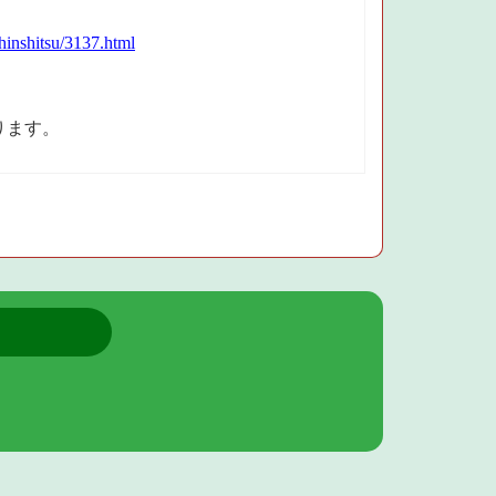
hinshitsu/3137.html
ります。