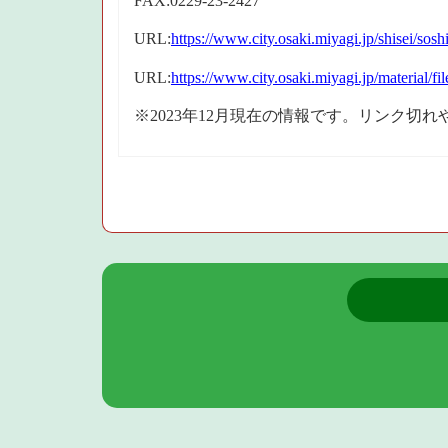
FAX:0229-23-2427
URL:
https://www.city.osaki.miyagi.jp/shisei/s
URL:
https://www.city.osaki.miyagi.jp/material/
※2023年12月現在の情報です。リンク