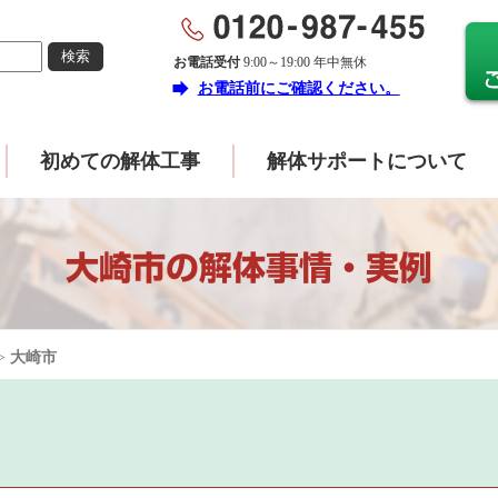
お電話受付
9:00～19:00 年中無休
forward
お電話前にご確認ください。
初めての解体工事
解体サポートについて
大崎市の解体事情・実例
>
大崎市