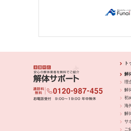
ト
解
理
解
初
海
解
サ
ご