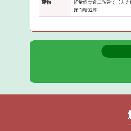
建物
軽量鉄骨造二階建て【人力
床面積32坪