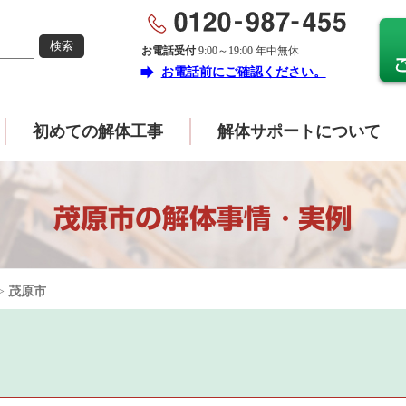
お電話受付
9:00～19:00 年中無休
forward
お電話前にご確認ください。
初めての解体工事
解体サポートについて
茂原市の解体事情・実例
>
茂原市