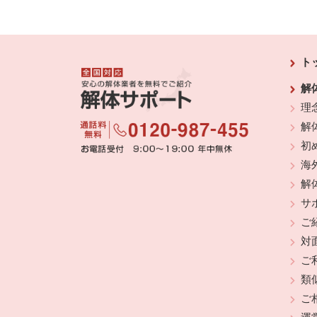
ト
解
理
解
初
海
解
サ
ご
対
ご
類
ご