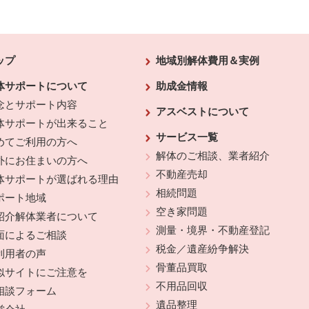
ップ
地域別解体費用＆実例
体サポートについて
助成金情報
念とサポート内容
アスベストについて
体サポートが出来ること
サービス一覧
めてご利用の方へ
解体のご相談、業者紹介
外にお住まいの方へ
不動産売却
体サポートが選ばれる理由
相続問題
ポート地域
空き家問題
紹介解体業者について
測量・境界・不動産登記
面によるご相談
税金／遺産紛争解決
利用者の声
骨董品買取
似サイトにご注意を
不用品回収
相談フォーム
遺品整理