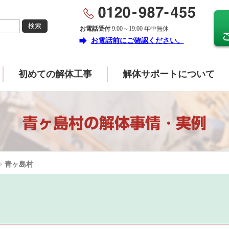
お電話受付
9:00～19:00 年中無休
forward
お電話前にご確認ください。
初めての解体工事
解体サポートについて
青ヶ島村の解体事情・実例
>
青ヶ島村