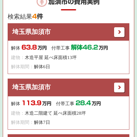
加須市の費用実例
検索結果
4
件
埼玉県加須市
63.8
解体46.2
解体
万円
付帯工事
万円
建物：
木造平屋 延べ床面積13坪
解体期間：
解体6日
埼玉県加須市
113.9
28.4
解体
万円
付帯工事
万円
建物：
木造二階建て 延べ床面積28坪
解体期間：
解体7日