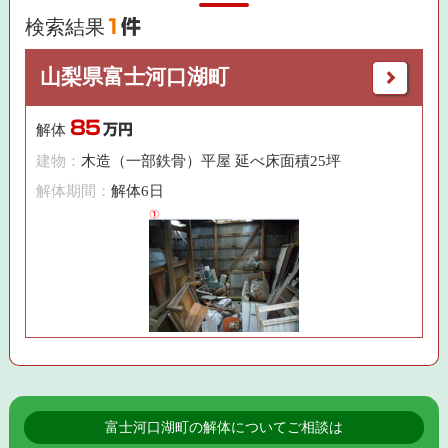
検索結果
1
件
山梨県富士河口湖町
85
解体
万円
建物：
木造（一部鉄骨）平屋 延べ床面積25坪
解体期間：
解体6日
富士河口湖町の解体についてご相談は