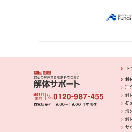
ト
解
理
解
初
海
解
サ