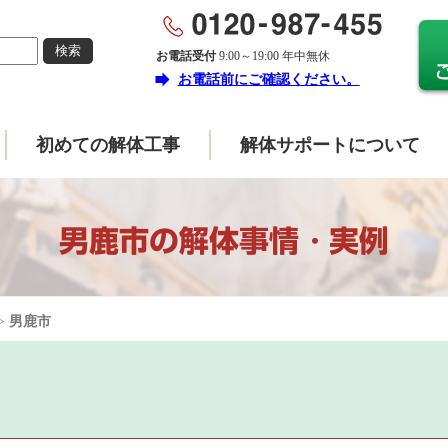
お電話受付
9:00～19:00 年中無休
forward
お電話前にご確認ください。
初めての解体工事
解体サポートについて
男鹿市の解体事情・実例
>
男鹿市