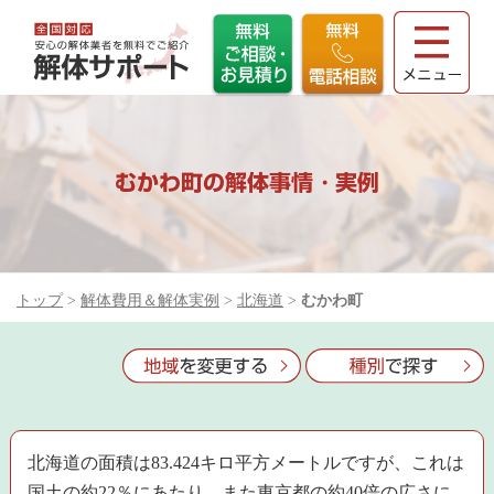
むかわ町の解体事情・実例
トップ
>
解体費用＆解体実例
>
北海道
>
むかわ町
北海道の面積は83.424キロ平方メートルですが、これは
国土の約22％にあたり、また東京都の約40倍の広さに