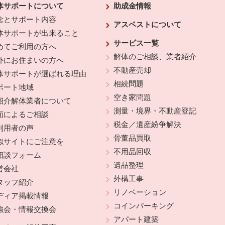
体サポートについて
助成金情報
念とサポート内容
アスベストについて
体サポートが出来ること
サービス一覧
めてご利用の方へ
解体のご相談、業者紹介
外にお住まいの方へ
不動産売却
体サポートが選ばれる理由
相続問題
ポート地域
空き家問題
紹介解体業者について
測量・境界・不動産登記
面によるご相談
税金／遺産紛争解決
利用者の声
骨董品買取
似サイトにご注意を
不用品回収
相談フォーム
遺品整理
営会社
外構工事
タッフ紹介
リノベーション
ディア掲載情報
コインパーキング
強会・情報交換会
アパート建築