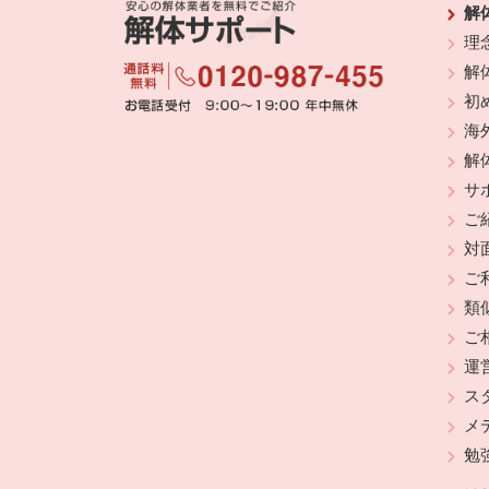
解
理
解
初
海
解
サ
ご
対
ご
類
ご
運
ス
メ
勉