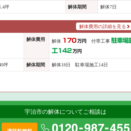
.4坪
解体期間
解体7日
解体費用の詳細を見る
解体費用
170
駐車場
解体
万円
付帯工事
工142
万円
9坪
解体期間
解体18日 駐車場施工14日
宇治市の解体についてご相談は