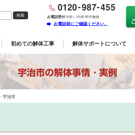
お電話受付
9:00～19:00 年中無休
forward
お電話前にご確認ください。
初めての解体工事
解体サポートについて
宇治市の解体事情・実例
>
宇治市