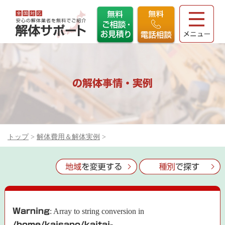
の解体事情・実例
トップ
>
解体費用＆解体実例
>
Warning
: Array to string conversion in
/home/kaisapo/kaitai-