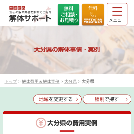
大分県の解体事情・実例
トップ
>
解体費用＆解体実例
>
大分県
>
大分県
大分県の費用実例