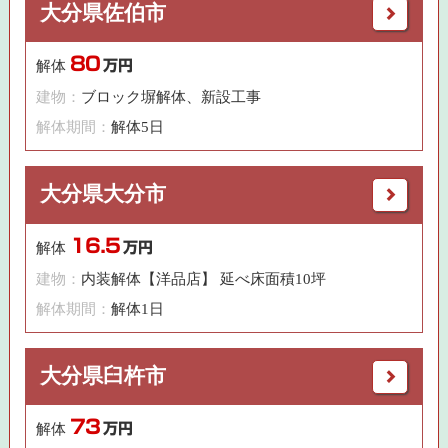
大分県佐伯市
80
解体
万円
建物：
ブロック塀解体、新設工事
解体期間：
解体5日
大分県大分市
16.5
解体
万円
建物：
内装解体【洋品店】 延べ床面積10坪
解体期間：
解体1日
大分県臼杵市
73
解体
万円