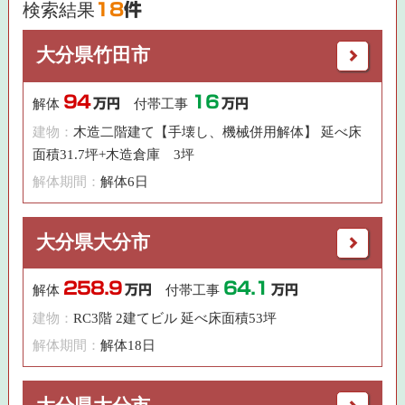
検索結果
18
件
大分県竹田市
94
16
解体
万円
付帯工事
万円
建物：
木造二階建て【手壊し、機械併用解体】 延べ床
面積31.7坪+木造倉庫 3坪
解体期間：
解体6日
大分県大分市
258.9
64.1
解体
万円
付帯工事
万円
建物：
RC3階 2建てビル 延べ床面積53坪
解体期間：
解体18日