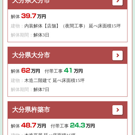
大分県大分市
39.7
解体
万円
建物：
内装解体【店舗】（夜間工事） 延べ床面積15坪
解体期間：
解体3日
大分県大分市
62
41
解体
万円
付帯工事
万円
建物：
木造二階建て 延べ床面積15坪
解体期間：
解体7日
大分県杵築市
48.7
24.3
解体
万円
付帯工事
万円