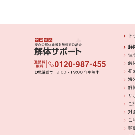
ト
解
理
解
初
海
解
サ
ご
対
ご
類