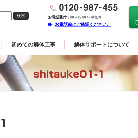
お電話受付
9:00～19:00 年中無休
forward
お電話前にご確認ください。
初めての解体工事
解体サポートについて
shitauke01-1
-1