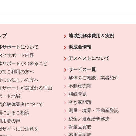
ップ
地域別解体費用＆実例
体サポートについて
助成金情報
念とサポート内容
アスベストについて
体サポートが出来ること
サービス一覧
めてご利用の方へ
解体のご相談、業者紹介
外にお住まいの方へ
不動産売却
体サポートが選ばれる理由
相続問題
ポート地域
空き家問題
紹介解体業者について
測量・境界・不動産登記
面によるご相談
税金／遺産紛争解決
利用者の声
骨董品買取
似サイトにご注意を
不用品回収