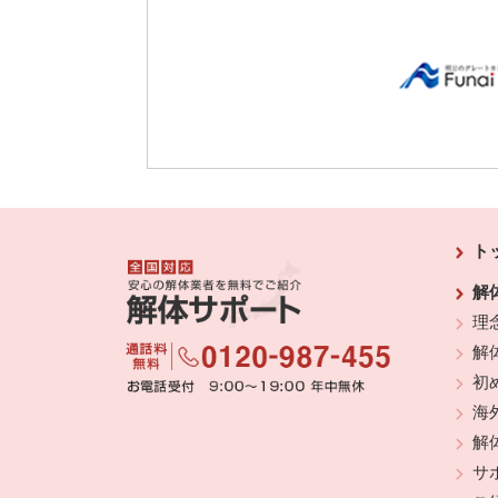
ト
解
理
解
初
海
解
サ