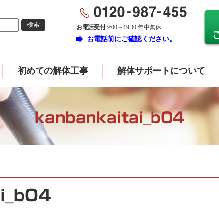
お電話受付
9:00～19:00 年中無休
forward
お電話前にご確認ください。
初めての解体工事
解体サポートについて
kanbankaitai_b04
i_b04