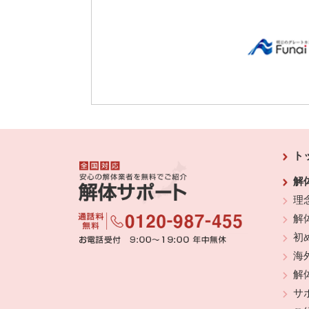
ト
解
理
解
初
海
解
サ