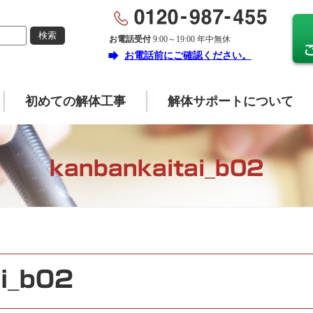
お電話受付
9:00～19:00 年中無休
forward
お電話前にご確認ください。
初めての解体工事
解体サポートについて
kanbankaitai_b02
i_b02