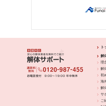
ト
解
理
解
初
海
解
サ
ご