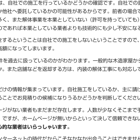
は、自社での施工を行っているかどうかの確認です。自社での
か他社へ委託しているかの可能性があるからです。前者の場合
多く、また解体事業を本業としていない（許可を持っていても
のであれば本業としている業者よりも技術的にも少し不安にな
をするということは自社での施工をしないということですので
高額になってしまいます。
件を過去に扱っているのかがわかります。一般的な木造家屋か
か。また店舗などを返却する方は、内装の解体工事にも対応し
だけの情報が集まっています。自社施工をしているか、主に請
ることでお見積りの候補になりうるかどうかを判断してくださ
ージがない業者もまだまだ存在します。人数が少なくそこまで
。ですが、ホームページが無いからといって決して信頼できな
心的な業者はいらっしゃいます。
ンターネットの時代だからこそなかなか出会うことはできませ