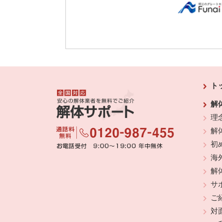
ト
解
理
解
初
海
解
サ
ご
対