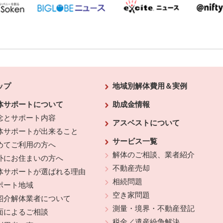
ップ
地域別解体費用＆実例
体サポートについて
助成金情報
念とサポート内容
アスベストについて
体サポートが出来ること
サービス一覧
めてご利用の方へ
解体のご相談、業者紹介
外にお住まいの方へ
不動産売却
体サポートが選ばれる理由
相続問題
ポート地域
空き家問題
紹介解体業者について
測量・境界・不動産登記
面によるご相談
税金／遺産紛争解決