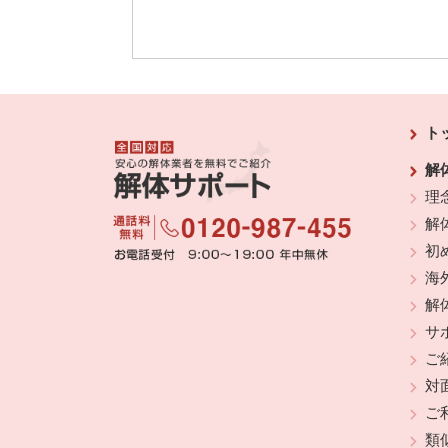
ト
解
理
解
初
海
解
サ
ご
対
ご
類