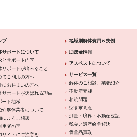
ップ
地域別解体費用＆実例
体サポートについて
助成金情報
念とサポート内容
アスベストについて
体サポートが出来ること
サービス一覧
めてご利用の方へ
解体のご相談、業者紹介
外にお住まいの方へ
不動産売却
体サポートが選ばれる理由
相続問題
ポート地域
空き家問題
紹介解体業者について
測量・境界・不動産登記
面によるご相談
税金／遺産紛争解決
利用者の声
骨董品買取
似サイトにご注意を