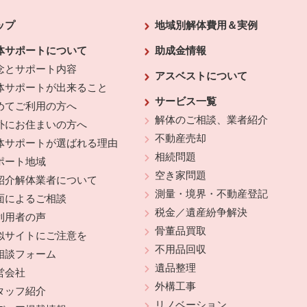
ップ
地域別解体費用＆実例
体サポートについて
助成金情報
念とサポート内容
アスベストについて
体サポートが出来ること
サービス一覧
めてご利用の方へ
解体のご相談、業者紹介
外にお住まいの方へ
不動産売却
体サポートが選ばれる理由
相続問題
ポート地域
空き家問題
紹介解体業者について
測量・境界・不動産登記
面によるご相談
税金／遺産紛争解決
利用者の声
骨董品買取
似サイトにご注意を
不用品回収
相談フォーム
遺品整理
営会社
外構工事
タッフ紹介
リノベーション