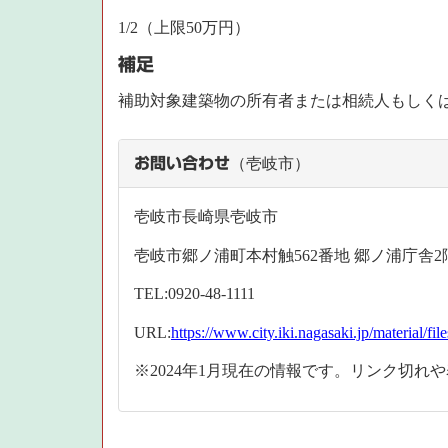
1/2（上限50万円）
補足
補助対象建築物の所有者または相続人もしく
お問い合わせ
（壱岐市）
壱岐市長崎県壱岐市
壱岐市郷ノ浦町本村触562番地 郷ノ浦庁舎2
TEL:0920-48-1111
URL:
https://www.city.iki.nagasaki.jp/material/fi
※2024年1月現在の情報です。リンク切