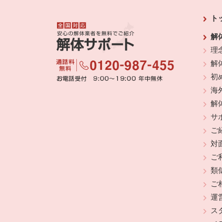
ト
解
理
解
初
海
解
サ
ご
対
ご
類
ご
運
ス