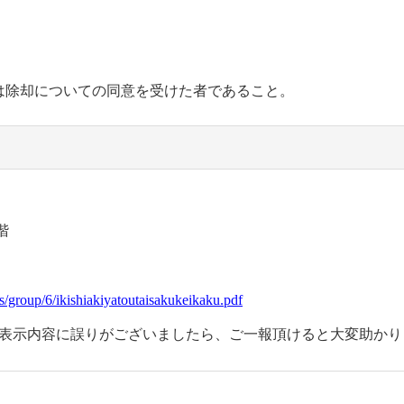
は除却についての同意を受けた者であること。
階
les/group/6/ikishiakiyatoutaisakukeikaku.pdf
れや表示内容に誤りがございましたら、ご一報頂けると大変助か