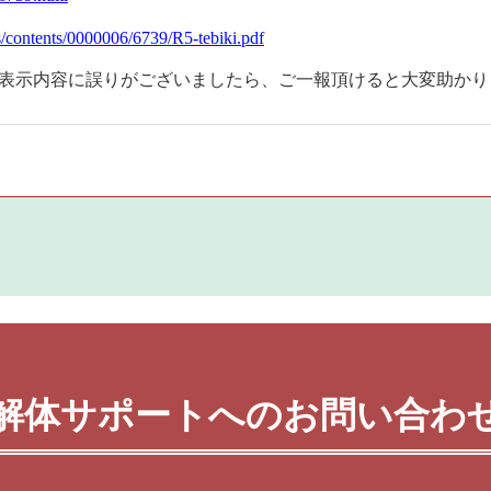
es/contents/0000006/6739/R5-tebiki.pdf
れや表示内容に誤りがございましたら、ご一報頂けると大変助か
解体サポートへのお問い合わ