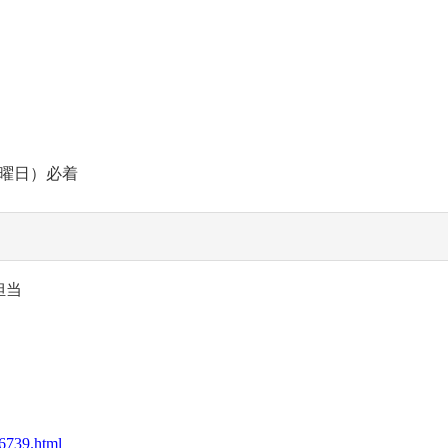
火曜日）必着
担当
06739.html