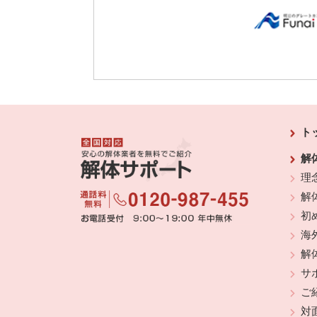
ト
解
理
解
初
海
解
サ
ご
対