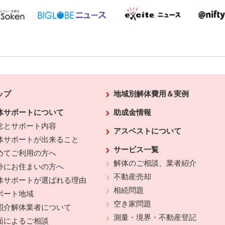
ップ
地域別解体費用＆実例
体サポートについて
助成金情報
念とサポート内容
アスベストについて
体サポートが出来ること
サービス一覧
めてご利用の方へ
解体のご相談、業者紹介
外にお住まいの方へ
不動産売却
体サポートが選ばれる理由
相続問題
ポート地域
空き家問題
紹介解体業者について
測量・境界・不動産登記
面によるご相談