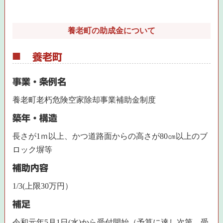
養老町の助成金について
養老町
事業・条例名
養老町老朽危険空家除却事業補助金制度
築年・構造
長さが1ｍ以上、かつ道路面からの高さが80㎝以上のブ
ロック塀等
補助内容
1/3(上限30万円）
補足
令和元年5月1日(水)から受付開始（予算に達し次第、受