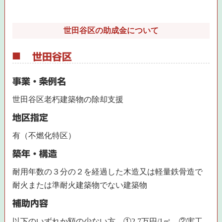
世田谷区の助成金について
世田谷区
事業・条例名
世田谷区老朽建築物の除却支援
地区指定
有（不燃化特区）
築年・構造
耐用年数の３分の２を経過した木造又は軽量鉄骨造で
耐火または準耐火建築物でない建築物
補助内容
以下のいずれか額の少ない方 ①2.7万円/1㎡ ②実工