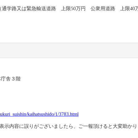
3（通学路又は緊急輸送道路 上限50万円 公衆用道路 上限40
 本庁舎３階
zukuri_suishin/kaihatsushido/1/3783.html
れや表示内容に誤りがございましたら、ご一報頂けると大変助か