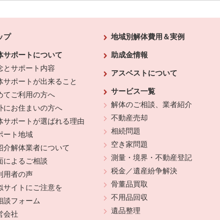
ップ
地域別解体費用＆実例
体サポートについて
助成金情報
念とサポート内容
アスベストについて
体サポートが出来ること
サービス一覧
めてご利用の方へ
解体のご相談、業者紹介
外にお住まいの方へ
不動産売却
体サポートが選ばれる理由
相続問題
ポート地域
空き家問題
紹介解体業者について
測量・境界・不動産登記
面によるご相談
税金／遺産紛争解決
利用者の声
骨董品買取
似サイトにご注意を
不用品回収
相談フォーム
遺品整理
営会社