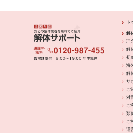
ト
解
理
解
初
海
解
サ
ご
対
ご
類
ご
運