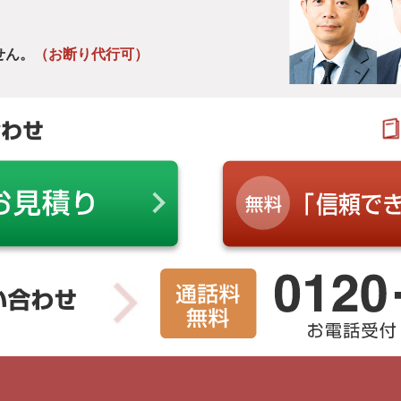
せん。
（お断り代行可）
合わせ