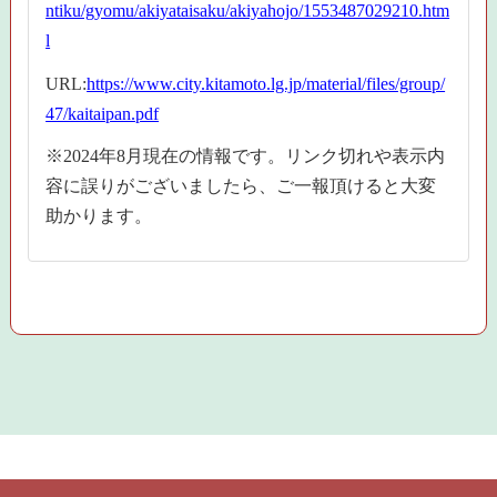
ntiku/gyomu/akiyataisaku/akiyahojo/1553487029210.htm
l
URL:
https://www.city.kitamoto.lg.jp/material/files/group/
47/kaitaipan.pdf
※2024年8月現在の情報です。リンク切れや表示内
容に誤りがございましたら、ご一報頂けると大変
助かります。