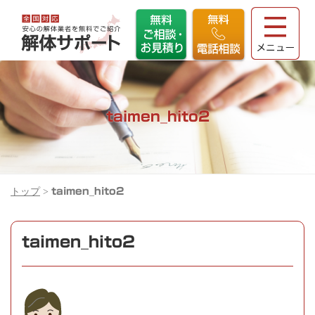
taimen_hito2
トップ
>
taimen_hito2
taimen_hito2