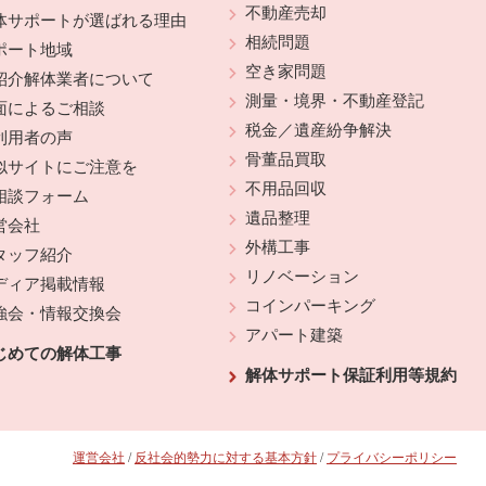
不動産売却
体サポートが選ばれる理由
相続問題
ポート地域
空き家問題
紹介解体業者について
測量・境界・不動産登記
面によるご相談
税金／遺産紛争解決
利用者の声
骨董品買取
似サイトにご注意を
不用品回収
相談フォーム
遺品整理
営会社
外構工事
タッフ紹介
リノベーション
ディア掲載情報
コインパーキング
強会・情報交換会
アパート建築
じめての解体工事
解体サポート保証利用等規約
運営会社
/
反社会的勢力に対する基本方針
/
プライバシーポリシー