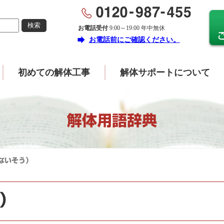
お電話受付
9:00～19:00 年中無休
forward
お電話前にご確認ください。
初めての解体工事
解体サポートについて
解体用語辞典
ないそう）
）