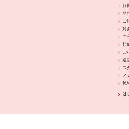
解
サ
ご
対
ご
類
ご
運
ス
メ
勉
は