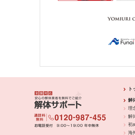
ト
解
理
解
初
海