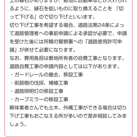
上の縁石がありますが、敷地に自動車などが入れられ
るように、縁石を低いものに取り換えることを 「切
って下げる」ので切り下げといいます。
切り下げ工事を希望する場合、道路法第24条によっ
て道路管理者への事前申請による承認が必要で、申請
を受けた後には所轄の警察署への「道路使用許可申
請」が併せて必要になります。
なお、費用負担は敷地所有者の自費工事となります。
道路自費工事の申請内容としては以下があります。
・ガードレールの撤去、移設工事
・街路樹の伐採、補植工事
・道路照明灯の移設工事
・カーブミラーの移設工事
解体業者さんでも土木、外構工事ができる場合は切り
下げ工事もおこなえる所が多いので是非相談してみま
しょう。