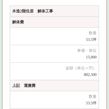
木造2階住居 解体工事
解体費
数量
53.5坪
単価・単位
15,000
金額（単位＝円）
802,500
上記 運搬費
数量
53.5坪