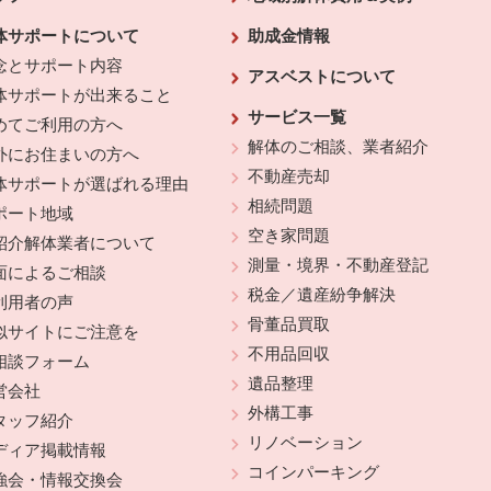
体サポートについて
助成金情報
念とサポート内容
アスベストについて
体サポートが出来ること
サービス一覧
めてご利用の方へ
解体のご相談、業者紹介
外にお住まいの方へ
不動産売却
体サポートが選ばれる理由
相続問題
ポート地域
空き家問題
紹介解体業者について
測量・境界・不動産登記
面によるご相談
税金／遺産紛争解決
利用者の声
骨董品買取
似サイトにご注意を
不用品回収
相談フォーム
遺品整理
営会社
外構工事
タッフ紹介
リノベーション
ディア掲載情報
コインパーキング
強会・情報交換会