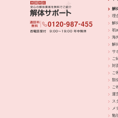
解
理
解
初
海
解
サ
ご
対
ご
類
ご
運
ス
メ
勉