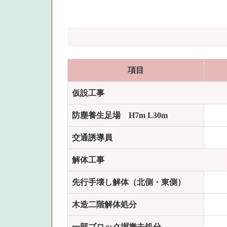
項目
仮設工事
防塵養生足場 H7m L30m
交通誘導員
解体工事
先行手壊し解体（北側・東側）
木造二階解体処分
一部ブロック塀撤去処分