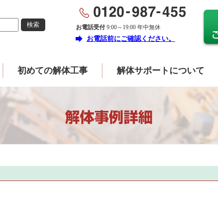
お電話受付
9:00～19:00 年中無休
forward
お電話前にご確認ください。
初めての解体工事
解体サポートについて
解体事例詳細