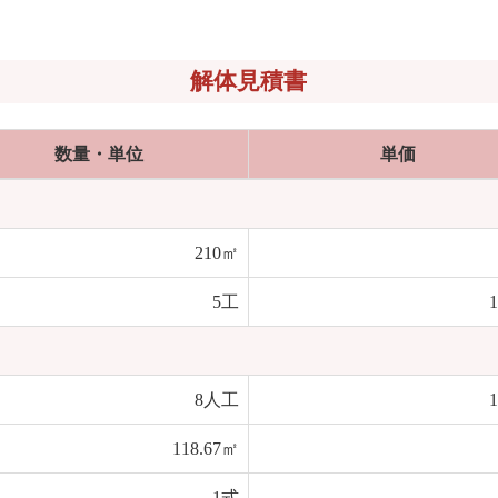
解体見積書
数量・単位
単価
210㎡
5工
1
8人工
1
118.67㎡
1式