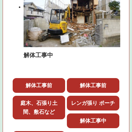
解体工事中
解体工事前
解体工事前
庭木、石張り土
レンガ張り ポーチ
間、敷石など
解体工事中