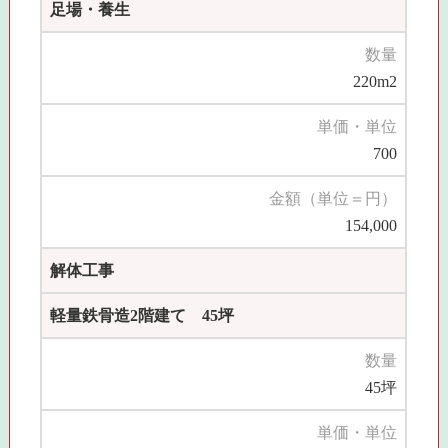
足場・養生
数量
220m2
単価・単位
700
金額（単位＝円）
154,000
解体工事
軽量鉄骨造2階建て 45坪
数量
45坪
単価・単位