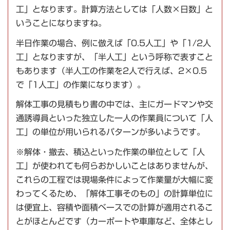
工」となります。計算方法としては「人数×日数」と
いうことになりますね。
半日作業の場合、例に倣えば「0.5人工」や「1/2人
工」となりますが、「半人工」という呼称で表すこと
もあります（半人工の作業を2人で行えば、2×0.5
で「1人工」の作業になります）。
解体工事の見積もり書の中では、主にガードマンや交
通誘導員といった独立した一人の作業員について「人
工」の単位が用いられるパターンが多いようです。
※解体・撤去、積込といった作業の単位として「人
工」が使われても何らおかしいことはありませんが、
これらの工程では現場条件によって作業量が大幅に変
わってくるため、「解体工事そのもの」の計算単位に
は便宜上、容積や面積ベースでの計算が適用されるこ
とがほとんどです（カーポートや車庫など、全体とし