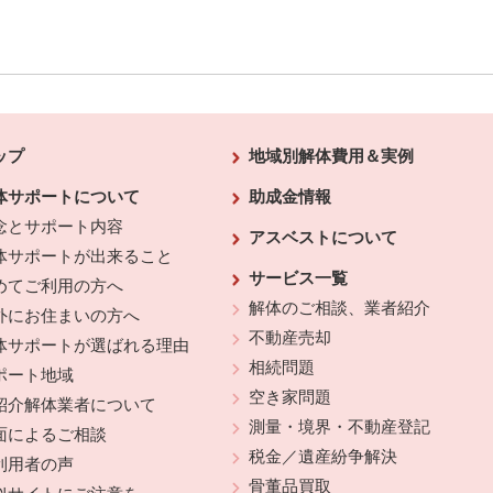
ップ
地域別解体費用＆実例
体サポートについて
助成金情報
念とサポート内容
アスベストについて
体サポートが出来ること
サービス一覧
めてご利用の方へ
解体のご相談、業者紹介
外にお住まいの方へ
不動産売却
体サポートが選ばれる理由
相続問題
ポート地域
空き家問題
紹介解体業者について
測量・境界・不動産登記
面によるご相談
税金／遺産紛争解決
利用者の声
骨董品買取