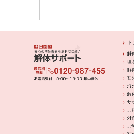
ト
解
理
解
初
海
解
サ
ご
対
ご