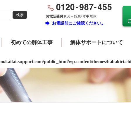
お電話受付
9:00～19:00 年中無休
forward
お電話前にご確認ください。
初めての解体工事
解体サポートについて
po/kaitai-support.com/public_html/wp-content/themes/habakiri-ch