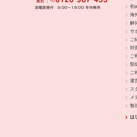
初
海
解
サ
ご
対
ご
類
ご
運
ス
メ
勉
は