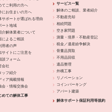
サービス一覧
めてご利用の方へ
解体のご相談、業者紹介
外にお住まいの方へ
不動産売却
体サポートが選ばれる理由
相続問題
ポート地域
空き家問題
紹介解体業者について
測量・境界・不動産登記
面によるご相談
税金／遺産紛争解決
利用者の声
骨董品買取
似サイトにご注意を
不用品回収
相談フォーム
遺品整理
営会社
外構工事
タッフ紹介
リノベーション
ディア掲載情報
コインパーキング
強会・情報交換会
アパート建築
じめての解体工事
解体サポート保証利用等規約