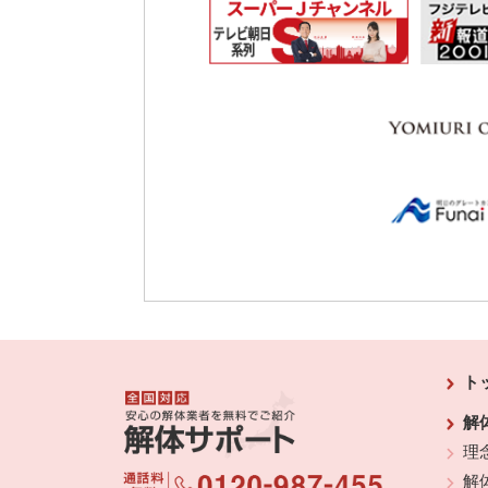
ト
解
理
解