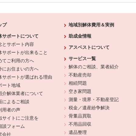
ップ
地域別解体費用＆実例
体サポートについて
助成金情報
念とサポート内容
アスベストについて
体サポートが出来ること
サービス一覧
めてご利用の方へ
解体のご相談、業者紹介
外にお住まいの方へ
不動産売却
体サポートが選ばれる理由
相続問題
ポート地域
空き家問題
紹介解体業者について
測量・境界・不動産登記
面によるご相談
税金／遺産紛争解決
利用者の声
骨董品買取
似サイトにご注意を
不用品回収
相談フォーム
遺品整理
営会社