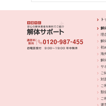
ト
解
理
解
初
海
解
サ
ご
対
ご
類
ご
運