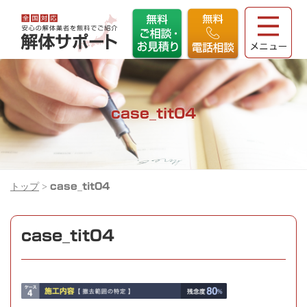
case_tit04
トップ
>
case_tit04
case_tit04