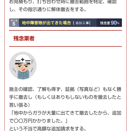
お見積もり、打ち合わせ時に
撤去範囲を特定
、確認
し、その指示通りに解体撤去をする。
残念業者
施主の確認、了解も得ず、証拠（写真など）もなく
勝
手に撤去
し（もしくはありもしないものを撤去したと
言い張る）
「地中からガラが大量に出てきて撤去したから、追加
で〇〇万円かかりました。」
という
不当で高額な追加請求
をする。