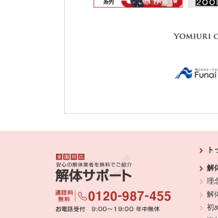
ト
解
理
解
初