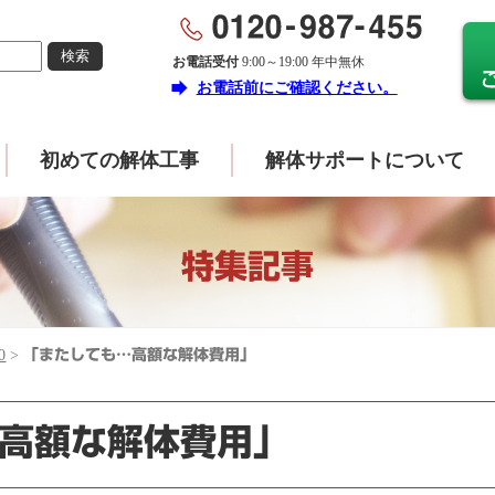
お電話受付
9:00～19:00 年中無休
forward
お電話前にご確認ください。
初めての解体工事
解体サポートについて
特集記事
0
>
「またしても…高額な解体費用」
高額な解体費用」