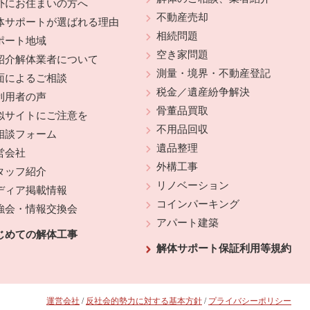
外にお住まいの方へ
不動産売却
体サポートが選ばれる理由
相続問題
ポート地域
空き家問題
紹介解体業者について
測量・境界・不動産登記
面によるご相談
税金／遺産紛争解決
利用者の声
骨董品買取
似サイトにご注意を
不用品回収
相談フォーム
遺品整理
営会社
外構工事
タッフ紹介
リノベーション
ディア掲載情報
コインパーキング
強会・情報交換会
アパート建築
じめての解体工事
解体サポート保証利用等規約
運営会社
/
反社会的勢力に対する基本方針
/
プライバシーポリシー