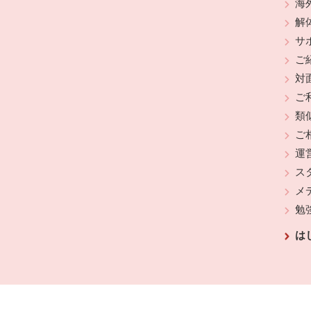
海
解
サ
ご
対
ご
類
ご
運
ス
メ
勉
は