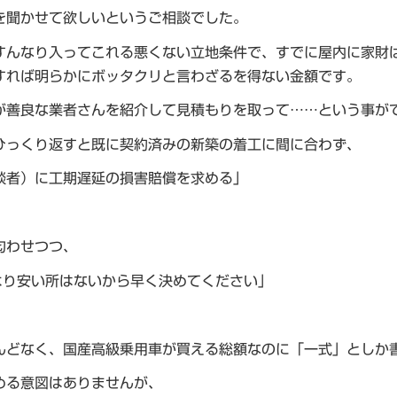
を聞かせて欲しいというご相談でした。
すんなり入ってこれる悪くない立地条件で、すでに屋内に家財
すれば明らかにボッタクリと言わざるを得ない金額です。
が善良な業者さんを紹介して見積もりを取って……という事が
ひっくり返すと既に契約済みの新築の着工に間に合わず、
談者）に工期遅延の損害賠償を求める」
匂わせつつ、
より安い所はないから早く決めてください」
んどなく、国産高級乗用車が買える総額なのに「一式」としか
める意図はありませんが、