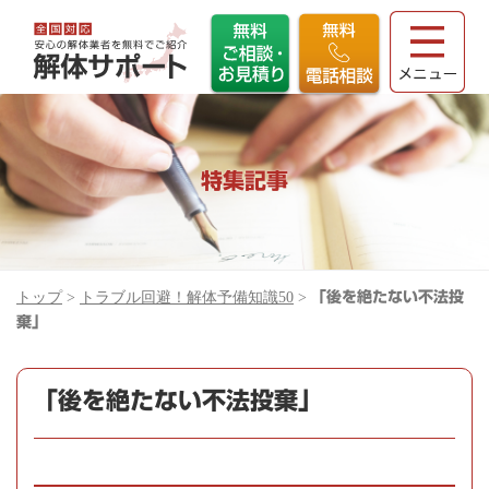
特集記事
トップ
>
トラブル回避！解体予備知識50
>
「後を絶たない不法投
棄」
「後を絶たない不法投棄」