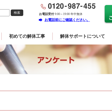
お電話受付
9:00～19:00 年中無休
forward
お電話前にご確認ください。
初めての解体工事
解体サポートについて
アンケート