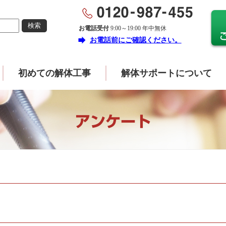
お電話受付
9:00～19:00 年中無休
forward
お電話前にご確認ください。
初めての解体工事
解体サポートについて
アンケート